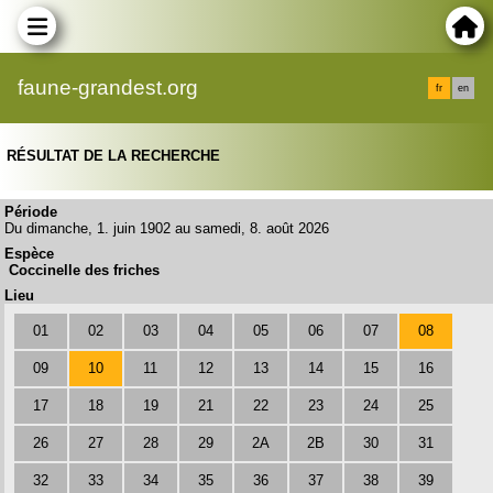
faune-grandest.org
fr
en
RÉSULTAT DE LA RECHERCHE
Période
Du dimanche, 1. juin 1902 au samedi, 8. août 2026
Espèce
Coccinelle des friches
Lieu
01
02
03
04
05
06
07
08
09
10
11
12
13
14
15
16
17
18
19
21
22
23
24
25
26
27
28
29
2A
2B
30
31
32
33
34
35
36
37
38
39