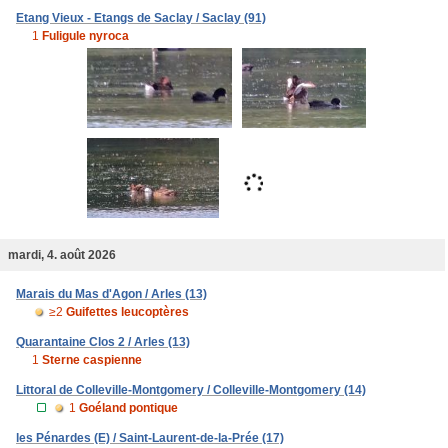
Etang Vieux - Etangs de Saclay / Saclay (91)
1
Fuligule nyroca
mardi, 4. août 2026
Marais du Mas d'Agon / Arles (13)
≥2
Guifettes leucoptères
Quarantaine Clos 2 / Arles (13)
1
Sterne caspienne
Littoral de Colleville-Montgomery / Colleville-Montgomery (14)
1
Goéland pontique
les Pénardes (E) / Saint-Laurent-de-la-Prée (17)