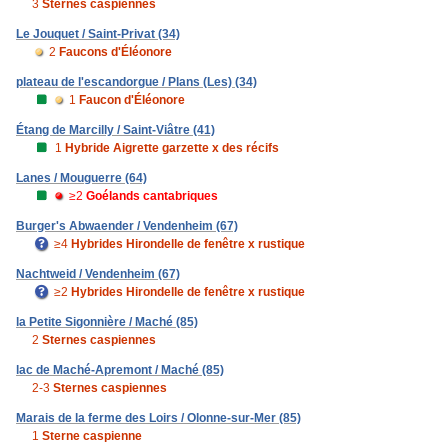
3
Sternes caspiennes
Le Jouquet / Saint-Privat (34)
2
Faucons d'Éléonore
plateau de l'escandorgue / Plans (Les) (34)
1
Faucon d'Éléonore
Étang de Marcilly / Saint-Viâtre (41)
1
Hybride Aigrette garzette x des récifs
Lanes / Mouguerre (64)
≥2
Goélands cantabriques
Burger's Abwaender / Vendenheim (67)
≥4
Hybrides Hirondelle de fenêtre x rustique
Nachtweid / Vendenheim (67)
≥2
Hybrides Hirondelle de fenêtre x rustique
la Petite Sigonnière / Maché (85)
2
Sternes caspiennes
lac de Maché-Apremont / Maché (85)
2-3
Sternes caspiennes
Marais de la ferme des Loirs / Olonne-sur-Mer (85)
1
Sterne caspienne