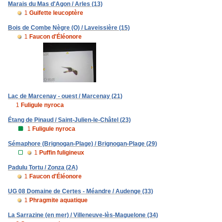
Marais du Mas d'Agon / Arles (13)
1
Guifette leucoptère
Bois de Combe Nègre (O) / Laveissière (15)
1
Faucon d'Éléonore
Lac de Marcenay - ouest / Marcenay (21)
1
Fuligule nyroca
Étang de Pinaud / Saint-Julien-le-Châtel (23)
1
Fuligule nyroca
Sémaphore (Brignogan-Plage) / Brignogan-Plage (29)
1
Puffin fuligineux
Padulu Tortu / Zonza (2A)
1
Faucon d'Éléonore
UG 08 Domaine de Certes - Méandre / Audenge (33)
1
Phragmite aquatique
La Sarrazine (en mer) / Villeneuve-lès-Maguelone (34)