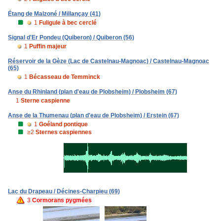
Étang de Malzoné / Millançay (41)
1
Fuligule à bec cerclé
Signal d'Er Pondeu (Quiberon) / Quiberon (56)
1
Puffin majeur
Réservoir de la Gèze (Lac de Castelnau-Magnoac) / Castelnau-Magnoac
(65)
1
Bécasseau de Temminck
Anse du Rhinland (plan d'eau de Plobsheim) / Plobsheim (67)
1
Sterne caspienne
Anse de la Thumenau (plan d'eau de Plobsheim) / Erstein (67)
1
Goéland pontique
≥2
Sternes caspiennes
Lac du Drapeau / Décines-Charpieu (69)
3
Cormorans pygmées