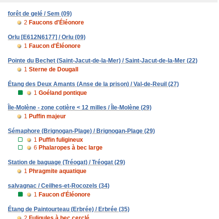
forêt de gelé / Sem (09)
2
Faucons d'Éléonore
Orlu [E612N6177] / Orlu (09)
1
Faucon d'Éléonore
Pointe du Bechet (Saint-Jacut-de-la-Mer) / Saint-Jacut-de-la-Mer (22)
1
Sterne de Dougall
Étang des Deux Amants (Anse de la prison) / Val-de-Reuil (27)
1
Goéland pontique
Île-Molène - zone cotière < 12 milles / Île-Molène (29)
1
Puffin majeur
Sémaphore (Brignogan-Plage) / Brignogan-Plage (29)
1
Puffin fuligineux
6
Phalaropes à bec large
Station de baguage (Tréogat) / Tréogat (29)
1
Phragmite aquatique
salvagnac / Ceilhes-et-Rocozels (34)
1
Faucon d'Éléonore
Étang de Paintourteau (Erbrée) / Erbrée (35)
2
Fuligules à bec cerclé