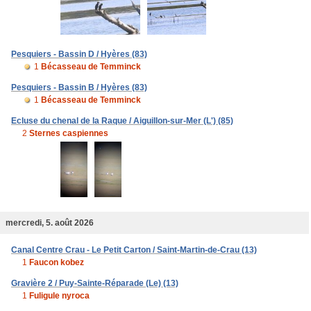
Pesquiers - Bassin D / Hyères (83)
1
Bécasseau de Temminck
Pesquiers - Bassin B / Hyères (83)
1
Bécasseau de Temminck
Ecluse du chenal de la Raque / Aiguillon-sur-Mer (L') (85)
2
Sternes caspiennes
mercredi, 5. août 2026
Canal Centre Crau - Le Petit Carton / Saint-Martin-de-Crau (13)
1
Faucon kobez
Gravière 2 / Puy-Sainte-Réparade (Le) (13)
1
Fuligule nyroca