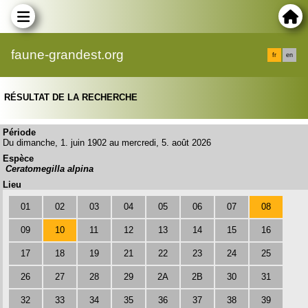
faune-grandest.org
fr
en
RÉSULTAT DE LA RECHERCHE
Période
Du dimanche, 1. juin 1902 au mercredi, 5. août 2026
Espèce
Ceratomegilla alpina
Lieu
01
02
03
04
05
06
07
08
09
10
11
12
13
14
15
16
17
18
19
21
22
23
24
25
26
27
28
29
2A
2B
30
31
32
33
34
35
36
37
38
39