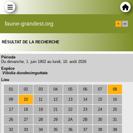
faune-grandest.org
fr
en
RÉSULTAT DE LA RECHERCHE
Période
Du dimanche, 1. juin 1902 au lundi, 10. août 2026
Espèce
Vibidia duodecimguttata
Lieu
01
02
03
04
05
06
07
08
09
10
11
12
13
14
15
16
17
18
19
21
22
23
24
25
26
27
28
29
2A
2B
30
31
32
33
34
35
36
37
38
39