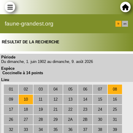
faune-grandest.org
fr
en
RÉSULTAT DE LA RECHERCHE
Période
Du dimanche, 1. juin 1902 au dimanche, 9. août 2026
Espèce
Coccinelle à 14 points
Lieu
01
02
03
04
05
06
07
08
09
10
11
12
13
14
15
16
17
18
19
21
22
23
24
25
26
27
28
29
2A
2B
30
31
32
33
34
35
36
37
38
39