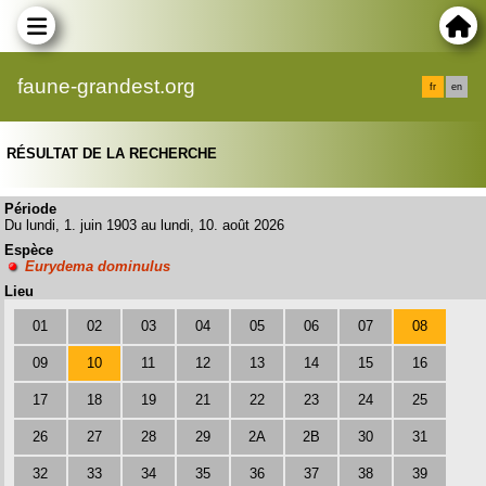
faune-grandest.org
fr
en
RÉSULTAT DE LA RECHERCHE
Période
Du lundi, 1. juin 1903 au lundi, 10. août 2026
Espèce
Eurydema dominulus
Lieu
01
02
03
04
05
06
07
08
09
10
11
12
13
14
15
16
17
18
19
21
22
23
24
25
26
27
28
29
2A
2B
30
31
32
33
34
35
36
37
38
39