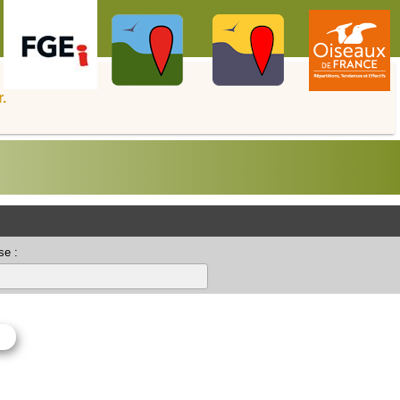
.
se :