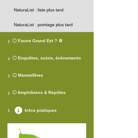
NaturaList : liste plus tard
NaturaList : pointage plus tard
⚪ Faune Grand Est ? ⚙️
⚪ Enquêtes, suivis, évènements
⚪ Mammifères
⚪ Amphibiens & Reptiles
Infos pratiques