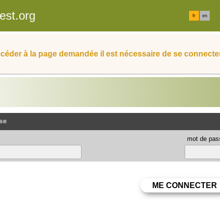
est.org
fr
en
céder à la page demandée il est nécessaire de se connecter
se
mot de pas