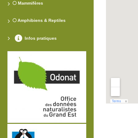
⚪ Mammifères
⚪ Amphibiens & Reptiles
Infos pratiques