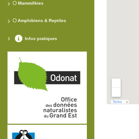
⚪ Mammifères
⚪ Amphibiens & Reptiles
Infos pratiques