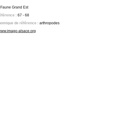
 Faune Grand Est
référence :
67 - 68
omique de référence :
arthropodes
www.imago-alsace.org