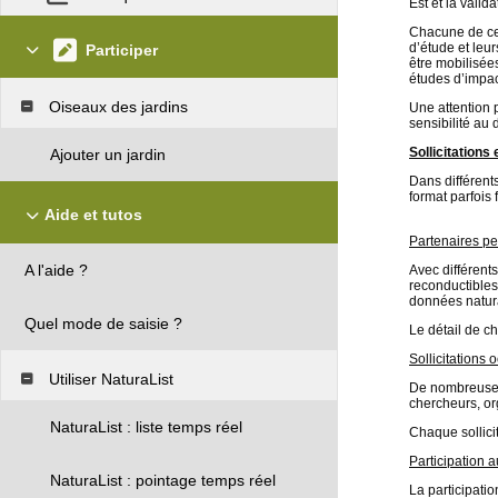
Est et la vali
Chacune de ces
d’étude et le
Participer
être mobilisée
études d’impa
Oiseaux des jardins
Une attention p
sensibilité au
Sollicitations
Ajouter un jardin
Dans différent
format parfois
Aide et tutos
Partenaires p
A l'aide ?
Avec différent
reconductibles 
données natura
Quel mode de saisie ?
Le détail de ch
Sollicitations 
Utiliser NaturaList
De nombreuses 
chercheurs, o
NaturaList : liste temps réel
Chaque sollici
Participation 
NaturaList : pointage temps réel
La participati