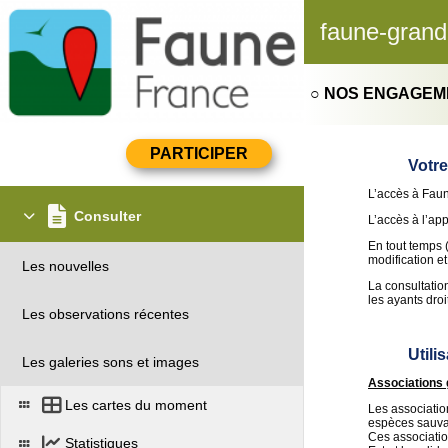
faune-grand
○ NOS ENGAGE
Votre
L’accès à Faun
Consulter
L’accès à l’app
En tout temps 
modification e
Les nouvelles
La consultatio
les ayants dro
Les observations récentes
Utili
Les galeries sons et images
Associations 
Les cartes du moment
Les associatio
espèces sauvag
Ces associatio
Statistiques