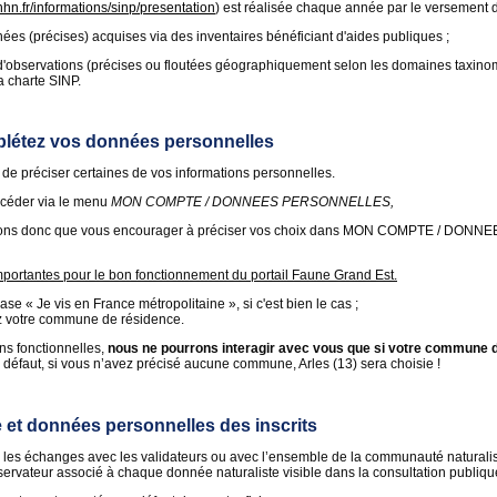
nhn.fr/informations/sinp/presentation
) est réalisée chaque année par le versement d
nées (précises) acquises via des inventaires bénéficiant d'aides publiques ;
d'observations (précises ou floutées géographiquement selon les domaines taxinom
a charte SINP.
létez vos données personnelles
t de préciser certaines de vos informations personnelles.
ccéder via le menu
MON COMPTE / DONNEES PERSONNELLES,
ons donc que vous encourager à préciser vos choix dans MON COMPTE / DO
mportantes pour le bon fonctionnement du portail Faune Grand Est.
e « Je vis en France métropolitaine », si c'est bien le cas ;
votre commune de résidence.
ns fonctionnelles,
nous ne pourrons interagir avec vous que si votre commune de
 défaut, si vous n’avez précisé aucune commune, Arles (13) sera choisie !
 et données personnelles des inscrits
ter les échanges avec les validateurs ou avec l’ensemble de la communauté naturalist
servateur associé à chaque donnée naturaliste visible dans la consultation publiqu