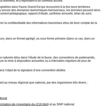
s aux données, et y répondent d’un commun accord.
strées dans Faune Grand Est qui recouvrent à la fois leurs territoires
u encore des domaines taxinomiques transversaux, les données peuvent alors
ument pédagogique, rapport d’étude, synthèse annuelle, bilan de suivi,
rer la confidentialité des informations transmises et/ou de tenir compte de la
eurs, dans un format agrégé, ou sous forme primaire (dans ce cas, dans un
ux naturels et/ou dans l’étude de la faune, des conventions de partenariats,
re la mise à disposition annuelles ou à intervalles réguliers de jeux de
fera l’objet de la signature d’une convention dédiée.
ant au niveau régional que national, par des organismes très divers :
tional
rmation-de-l-inventaire-du-r216.html
) et au SINP national