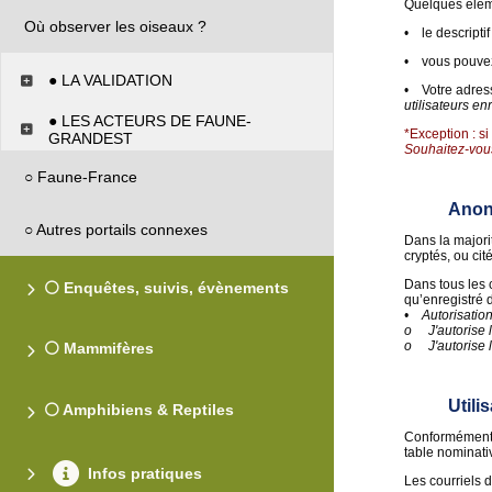
Quelques éléme
Où observer les oiseaux ?
• le descriptif
• vous pouvez 
● LA VALIDATION
• Votre adresse
utilisateurs en
● LES ACTEURS DE FAUNE-
*Exception : s
GRANDEST
Souhaitez-vou
○ Faune-France
Anon
○ Autres portails connexes
Dans la majori
cryptés, ou ci
Dans tous les 
⚪ Enquêtes, suivis, évènements
qu’enregist
• Autorisation
o J'autorise l
o J'autorise 
⚪ Mammifères
Utili
⚪ Amphibiens & Reptiles
Conformément a
table nominativ
Infos pratiques
Les courriels 