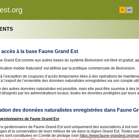
est.org
fr
en
MENTS
 accès à la base Faune Grand Est
e Grand Est comme aux autres bases du système Biolovision est libre et gratuit, apr
lication mobile Naturalist’ est définie par la politique commerciale de Biolovision.
(à l’exception de coupures d’accès temporaires liées à des opérations de maintenan
t à l’export de l’ensemble des données naturalistes enregistrées via son compte util
n des autres données naturalistes est possible, mais elle peut être soumise à des li
it désignés par les administrateurs locaux, toutes les données protégées par leurs 
sation des données naturalistes enregistrées dans Faune G
gestionnaires de Faune Grand Est
ns gestionnaires de Faune-Grand-Est sont uniquement des associations à but non lu
es et la conservation de leurs milieux de vie dans la région Grand Est. Toutes 
ns sont constituées en Comité de pilotage (voir
https://www.faune-grandest.org/i