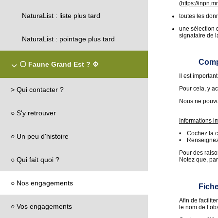
(
https://inpn.m
NaturaList : liste plus tard
toutes les don
une sélection 
signataire de l
NaturaList : pointage plus tard
Comp
⚪ Faune Grand Est ? ⚙️
Il est importan
Pour cela, y a
> Qui contacter ?
Nous ne pouv
○ S'y retrouver
Informations i
• Cochez la cas
○ Un peu d'histoire
• Renseignez 
Pour des raiso
○ Qui fait quoi ?
Notez que, par
○ Nos engagements
Fiche
Afin de facili
○ Vos engagements
le nom de l’ob