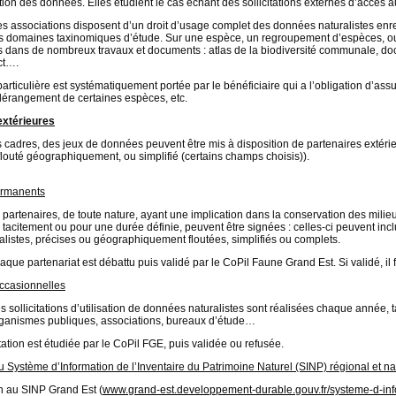
dation des données. Elles étudient le cas échant des sollicitations externes d’accè
 associations disposent d’un droit d’usage complet des données naturalistes enregi
urs domaines taxinomiques d’étude. Sur une espèce, un regroupement d’espèces, o
s dans de nombreux travaux et documents : atlas de la biodiversité communale, doc
ct….
articulière est systématiquement portée par le bénéficiaire qui a l’obligation d’assu
 dérangement de certaines espèces, etc.
 extérieures
s cadres, des jeux de données peuvent être mis à disposition de partenaires extéri
 flouté géographiquement, ou simplifié (certains champs choisis)).
ermanents
s partenaires, de toute nature, ayant une implication dans la conservation des milie
tacitement ou pour une durée définie, peuvent être signées : celles-ci peuvent inclu
listes, précises ou géographiquement floutées, simplifiés ou complets.
aque partenariat est débattu puis validé par le CoPil Faune Grand Est. Si validé, il 
occasionnelles
sollicitations d’utilisation de données naturalistes sont réalisées chaque année, t
rganismes publiques, associations, bureaux d’étude…
tation est étudiée par le CoPil FGE, puis validée ou refusée.
au Système d’Information de l’Inventaire du Patrimoine Naturel (SINP) régional et na
on au SINP Grand Est (
www.grand-est.developpement-durable.gouv.fr/systeme-d-info