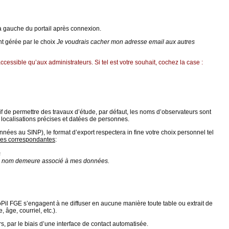
 à gauche du portail après connexion.
nt gérée par le choix
Je voudrais cacher mon adresse email aux autres
essible qu’aux administrateurs. Si tel est votre souhait, cochez la case :
f de permettre des travaux d’étude, par défaut, les noms d’observateurs sont
 localisations précises et datées de personnes.
nées au SINP), le format d’export respectera in fine votre choix personnel tel
nées correspondantes
:
s
Mon nom demeure associé à mes données.
l FGE s’engagent à ne diffuser en aucune manière toute table ou extrait de
âge, courriel, etc.).
s, par le biais d’une interface de contact automatisée.