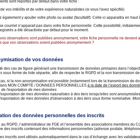
nts sont reportés par défaut dans votre fiche :
 de vos intérêts et de votre expérience naturalistes (si vous l'avez spécifié)
également y ajouter votre photo ou avatar (facultatif). Celle-ci apparaitra en haut
 courriel n’apparait pas dans votre fiche personnelle. Cette possibilité, initialeme
registrés
a été désactivée par défaut pour le moment.
i vos observations sont publiées anonymement, votre fiche personnelle ne devient acc
s que vos observations soient publiées anonymement ?
ymisation de vos données
té des cas de figure générant une transmission de données primaires dans l’objecti
tés sous forme de liste séparée, afin de respecter le RGPD et la non transmission de
cas, si la non-anonymisation est possible (notamment lors de la transmission de don
ré dans MON COMPTE / DONNEES PERSONNELLES
à la date de l’export des don
 de l'exportation de mes données
'exportation de mes données naturalistes à des tiers lorsqu'elles sont anonymisée
l'exportation de mes données d'observation à des tiers sous forme nominative. 
sation des données personnelles des inscrits
u RGPD, l’administrateur de FGE et l’ensemble des associations membres du CoPi
e des inscrits contenant des informations personnelles (adresse postale, téléphone, 
des inscrits sont utilisés automatiquement dans le cas d’échange avec les validateur