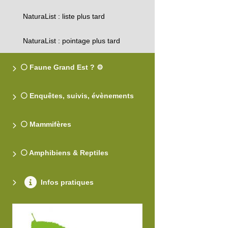
NaturaList : liste plus tard
NaturaList : pointage plus tard
⚪ Faune Grand Est ? ⚙️
⚪ Enquêtes, suivis, évènements
⚪ Mammifères
⚪ Amphibiens & Reptiles
Infos pratiques