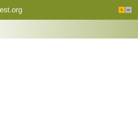
est.org
fr
en